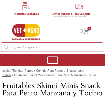
Productos Confiables
Envíos Rápidos a Toda Colombia
*Entregas el mismo Día en Medellín
0
$
0
Inicio
/
Tienda
/
Perros
/
Comida Para Perros
/
Snacks para
Perros
/ Fruitables Skinni Minis Snack Para Perro Manzana y Tocino
Fruitables Skinni Minis Snack
Para Perro Manzana y Tocino