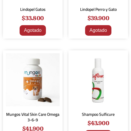
Lindopel Gatos
Lindopel Perro y Gato
$
33.800
$
39.900
Agotado
Agotado
Mungos Vital Skin Care Omega
Shampoo Sulficure
3-6-9
$
43.900
$
41.900