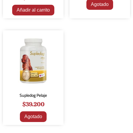
Agotado
Añadir al carrito
Supledog Pelaje
$
39.200
Agotado