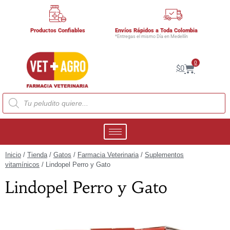
Productos Confiables
Envíos Rápidos a Toda Colombia
*Entregas el mismo Día en Medellín
0
$
0
Inicio
/
Tienda
/
Gatos
/
Farmacia Veterinaria
/
Suplementos
vitamínicos
/ Lindopel Perro y Gato
Lindopel Perro y Gato