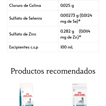
Cloruro de Colina
0.025 g
0.00273 g (0.0124
Sulfato de Selenio
mg de Se)*
0.282 g (0.0114
Sulfato de Zinc
mg de Zn)*
Excipientes c.s.p
100 mL
Productos recomendados