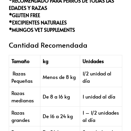
*RECOMENDADO PARA PERROS DE TODAS LAS
EDADES Y RAZAS
*GLUTEN FREE
*EXCIPIENTES NATURALES
*MUNGOS VET SUPPLEMENTS
Cantidad Recomendada
Tamaño
kg
Unidades
Razas
1/2 unidad al
Menos de 8 kg
Pequeñas
día
Razas
De 8 a 16 kg
1 unidad al día
medianas
Razas
1 – 1/2 unidades
De 16 a 24 kg
grandes
al día