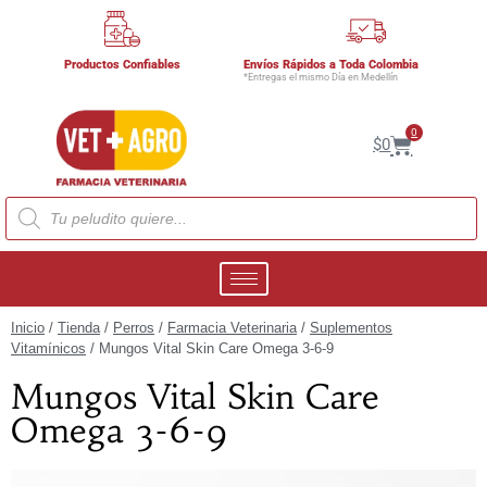
Productos Confiables
Envíos Rápidos a Toda Colombia
*Entregas el mismo Día en Medellín
0
$
0
Inicio
/
Tienda
/
Perros
/
Farmacia Veterinaria
/
Suplementos
Vitamínicos
/ Mungos Vital Skin Care Omega 3-6-9
Mungos Vital Skin Care
Omega 3-6-9