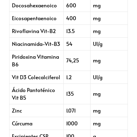
Docosahexaenoico
600
mg
Eicosapentaenoico
400
mg
Rivoflavina Vit-B2
13.5
mg
Niacinamida-Vit-B3
54
UI/g
Piridoxina Vitamina
74,25
mg
B6
Vit D3 Colecalciferol
1.2
UI/g
Ácido Pantoténico
135
mg
Vit B5
Zinc
1.071
mg
Cúrcuma
1000
mg
Excipientes CSP
100
g