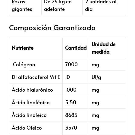
Razas
De 24 kg en
2 unidades al
gigantes
adelante
día
Composición Garantizada
Unidad de
Nutriente
Cantidad
medida
Colágeno
7000
mg
Dl alfatocoferol Vit E
10
UI/g
Ácido hialurónico
1000
mg
Ácido linolénico
5150
mg
Ácido linoleico
8685
mg
Ácido Oleico
3570
mg