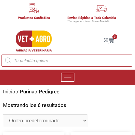
Productos Confiables
Envíos Rápidos a Toda Colombia
*Entregas el mismo Día en Medellín
0
$
0
Inicio
/
Purina
/ Pedigree
Mostrando los 6 resultados