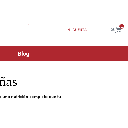
0
$
0
MI CUENTA
Blog
ñas
 una nutrición completa que tu