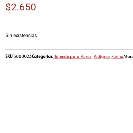
$
2.650
Sin existencias
SKU
5800023
Categorías
Húmedo para Perros
,
Pedigree
,
Purina
Mar