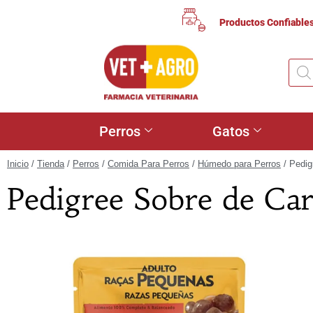
Productos Confiable
Perros
Gatos
Inicio
/
Tienda
/
Perros
/
Comida Para Perros
/
Húmedo para Perros
/ Pedig
Pedigree Sobre de Ca