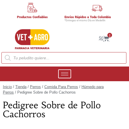
Productos Confiables
Envíos Rápidos a Toda Colombia
*Entregas el mismo Día en Medellín
0
$
0
Inicio
/
Tienda
/
Perros
/
Comida Para Perros
/
Húmedo para
Perros
/ Pedigree Sobre de Pollo Cachorros
Pedigree Sobre de Pollo
Cachorros