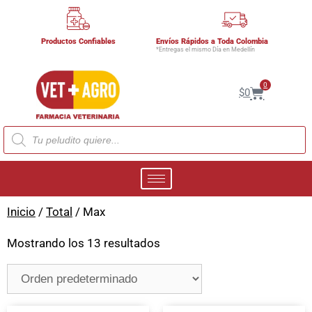
Productos Confiables
Envíos Rápidos a Toda Colombia
*Entregas el mismo Día en Medellín
0
$
0
Inicio
/
Total
/ Max
Mostrando los 13 resultados