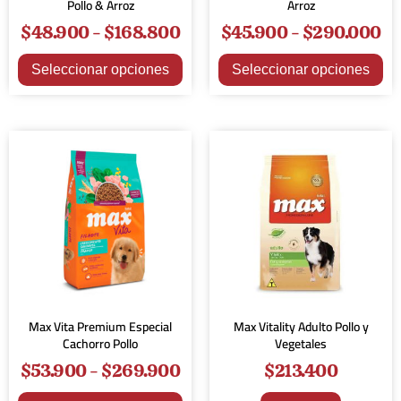
Pollo & Arroz
Arroz
$
48.900
-
$
168.800
$
45.900
-
$
290.000
Seleccionar opciones
Seleccionar opciones
¡Oferta!
Max Vita Premium Especial
Max Vitality Adulto Pollo y
Cachorro Pollo
Vegetales
$
53.900
-
$
269.900
$
213.400