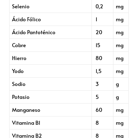
Selenio
0,2
mg
Ácido Fólico
1
mg
Ácido Pantoténico
20
mg
Cobre
15
mg
Hierro
80
mg
Yodo
1,5
mg
Sodio
3
g
Potasio
5
g
Manganeso
60
mg
Vitamina B1
8
mg
Vitamina B2
8
mg