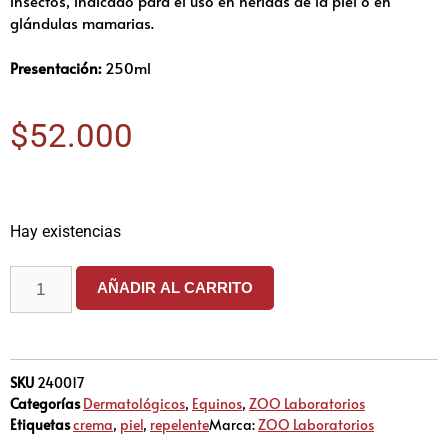
insectos, indicado para el uso en heridas de la piel o en
glándulas mamarias.
Presentación:
250ml
$
52.000
Hay existencias
AÑADIR AL CARRITO
SKU
240017
Categorías
Dermatológicos
,
Equinos
,
ZOO Laboratorios
Etiquetas
crema
,
piel
,
repelente
Marca:
ZOO Laboratorios