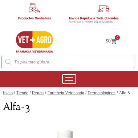
Productos Confiables
Envíos Rápidos a Toda Colombia
*Entregas el mismo Día en Medellín
0
$
0
Inicio
/
Tienda
/
Perros
/
Farmacia Veterinaria
/
Dermatológicos
/ Alfa-3
Alfa-3