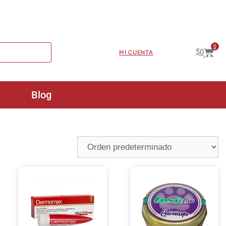
0
$
0
MI CUENTA
Blog