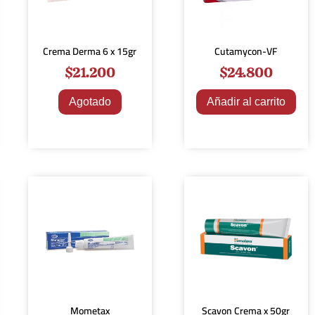
Crema Derma 6 x 15gr
Cutamycon-VF
$
21.200
$
24.800
Agotado
Añadir al carrito
Mometax
Scavon Crema x 50gr