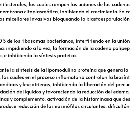
lesteroles, los cuales rompen las uniones de las cadenas 
membrana citoplasmática, inhibiendo el crecimiento. En c
as miceliares invasivas bloqueando la blastoesporulación 
0 S de los ribosomas bacterianos, interfiriendo en la uni
, impidiendo a la vez, la formación de la cadena polipeptíd
e inhibiendo la síntesis proteica.
te la síntesis de la lipomodulina proteína que genera la 
las cuales en el proceso inflamatorio controlan la biosín
ndinas y leucotrienos, inhibiendo la liberación del precur
udación de líquidos y favoreciendo la reducción del edema
nas y complemento, activación de la histaminasa que dest
 produce reducción de los eosinófilos circulantes, dificultá