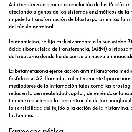
Adicionalmente genera acumulación de los 14 alfa-meti
afectando algunos de los sistemas enzimáticos de la 
impide la transformación de blastosporas en las form
del túbulo germinal.
La neomicina, se fija exclusivamente a la subunidad 3
ácido ribonucleico de transferencia, (ARNt) al ribosoma
del ribosoma donde ha de unirse un nuevo aminoácido, 
La betametasona ejerce acción antiinflamatoria median
fosfolipasa A2, llamadas colectivamente lipocortinas, 
mediadores de la inflamación tales como las prostagla
reducen la permeabilidad capilar, deteniéndose la ex
inmune reduciendo la concentración de inmunoglobuli
la sensibilidad del tejido a la acción de la histamina,
histamina.
Farmacocinética