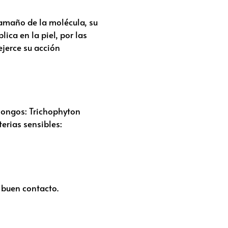
amaño de la molécula, su
ica en la piel, por las
ejerce su acción
 hongos: Trichophyton
erias sensibles:
 buen contacto.