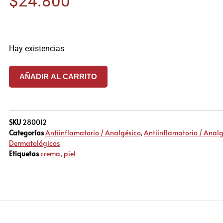
$
24.800
Hay existencias
AÑADIR AL CARRITO
SKU
280012
Categorías
Antiinflamatorio / Analgésico
,
Antiinflamatorio / Analg
Dermatológicos
Etiquetas
crema
,
piel