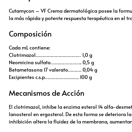
Cutamycon – VF Crema dermatológica posee la formulac
la más rápida y potente respuesta terapéutica en el tra
Composición
Cada mL contiene:
Clotrimazol…………………………… 1,0 g
Neomicina sulfato………………….. 0,5 g
Betametasona 17 valerato………. 0,04 g
Excipientes c.s.p……………………. 100 g
Mecanismos de Acción
El clotrimazol, inhibe la enzima esterol 14 alfa-desm
lanosterol en ergosterol. De esta forma se deteriora l
inhibición altera la fluidez de la membrana, aumenta