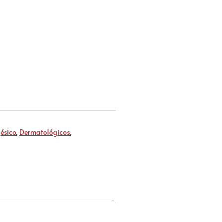
ésico
,
Dermatológicos
,