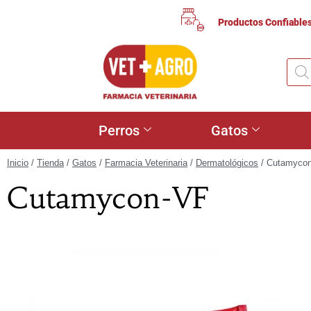
Productos Confiable
Perros
Gatos
Inicio
/
Tienda
/
Gatos
/
Farmacia Veterinaria
/
Dermatológicos
/ Cutamyco
Cutamycon-VF