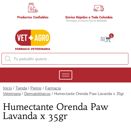
Productos Confiables
Envíos Rápidos a Toda Colombia
*Entregas el mismo Día en Medellín
0
$
0
Inicio
/
Tienda
/
Perros
/
Farmacia
Veterinaria
/
Dermatológicos
/ Humectante Orenda Paw Lavanda x 35gr
Humectante Orenda Paw
Lavanda x 35gr