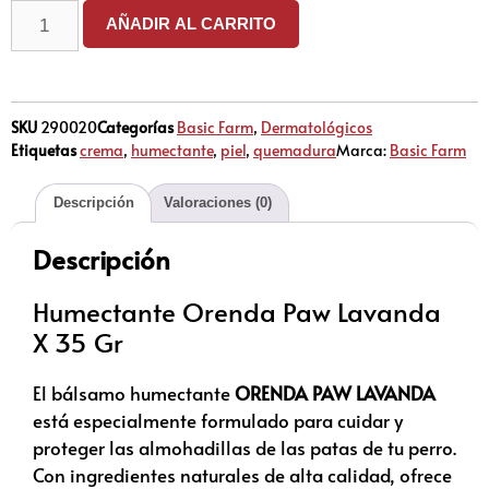
AÑADIR AL CARRITO
SKU
290020
Categorías
Basic Farm
,
Dermatológicos
Etiquetas
crema
,
humectante
,
piel
,
quemadura
Marca:
Basic Farm
Descripción
Valoraciones (0)
Descripción
Humectante Orenda Paw Lavanda
X 35 Gr
El bálsamo humectante
ORENDA PAW LAVANDA
está especialmente formulado para cuidar y
proteger las almohadillas de las patas de tu perro.
Con ingredientes naturales de alta calidad, ofrece