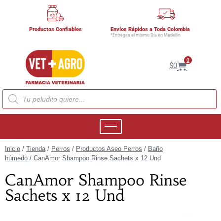
Productos Confiables
Envíos Rápidos a Toda Colombia
*Entregas el mismo Día en Medellín
0
$
0
Inicio
/
Tienda
/
Perros
/
Productos Aseo Perros
/
Baño
húmedo
/ CanAmor Shampoo Rinse Sachets x 12 Und
CanAmor Shampoo Rinse
Sachets x 12 Und