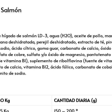
 Salmón
e hígado de salmón LD-3, agua (H2O), aceite de pollo, ma
a deshidratada, perejil deshidratado, extracto de té, pir
odio, ácido cítrico, goma guar, carbonato de calcio, óxido 
lfato de cobre, sulfato y/o óxido de magnesio, pantotenato
e vitamina B1), suplemento de ribolflavina (fuente de vita
o de calcio, vitamina B12, ácido fólico, carbonato de cobal
nito de sodio.
SO Kg
CANTIDAD DIARIA (g)
5 Kg.
150 – 200 *