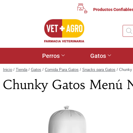
Productos Confiable
Perros
Gatos
Inicio
/
Tienda
/
Gatos
/
Comida Para Gatos
/
Snacks para Gatos
/ Chunky
Chunky Gatos Menú N