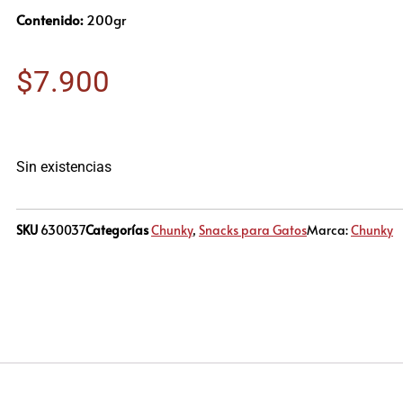
Contenido:
200gr
$
7.900
Sin existencias
SKU
630037
Categorías
Chunky
,
Snacks para Gatos
Marca:
Chunky