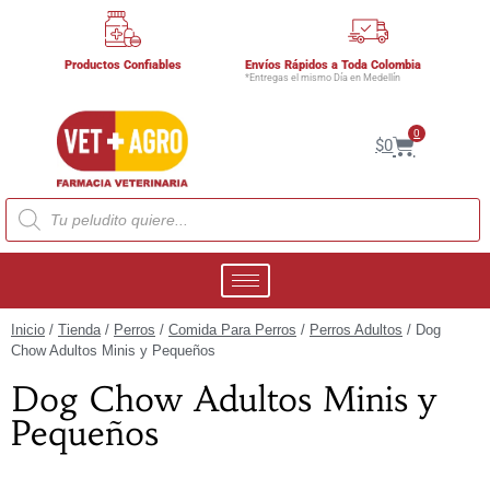
Productos Confiables
Envíos Rápidos a Toda Colombia
*Entregas el mismo Día en Medellín
0
$
0
Inicio
/
Tienda
/
Perros
/
Comida Para Perros
/
Perros Adultos
/ Dog
Chow Adultos Minis y Pequeños
Dog Chow Adultos Minis y
Pequeños