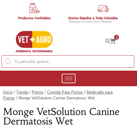
Productos Confiables
Envíos Rápidos a Toda Colombia
*Entregas el mismo Día en Medellín
0
$
0
Inicio
/
Tienda
/
Perros
/
Comida Para Perros
/
Medicado para
Perros
/ Monge VetSolution Canine Dermatosis Wet
Monge VetSolution Canine
Dermatosis Wet