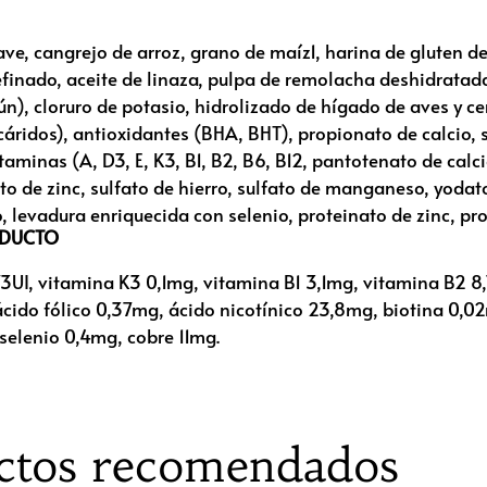
ave, cangrejo de arroz, grano de maíz1, harina de gluten d
efinado, aceite de linaza, pulpa de remolacha deshidratada
ún), cloruro de potasio, hidrolizado de hígado de aves y ce
ridos), antioxidantes (BHA, BHT), propionato de calcio, s
aminas (A, D3, E, K3, B1, B2, B6, B12, pantotenato de calci
ato de zinc, sulfato de hierro, sulfato de manganeso, yodato
levadura enriquecida con selenio, proteinato de zinc, pro
ODUCTO
3UI, vitamina K3 0,1mg, vitamina B1 3,1mg, vitamina B2 
cido fólico 0,37mg, ácido nicotínico 23,8mg, biotina 0,02
elenio 0,4mg, cobre 11mg.
ctos recomendados