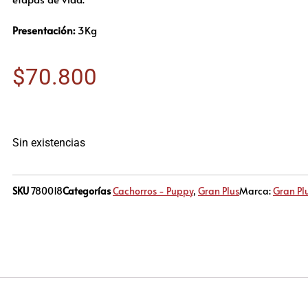
Presentación:
3Kg
$
70.800
Sin existencias
SKU
780018
Categorías
Cachorros - Puppy
,
Gran Plus
Marca:
Gran Pl