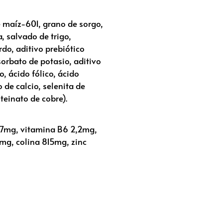
e maíz-601, grano de sorgo,
, salvado de trigo,
rdo, aditivo prebiótico
orbato de potasio, aditivo
o, ácido fólico, ácido
 de calcio, selenita de
teinato de cobre).
8,7mg, vitamina B6 2,2mg,
mg, colina 815mg, zinc