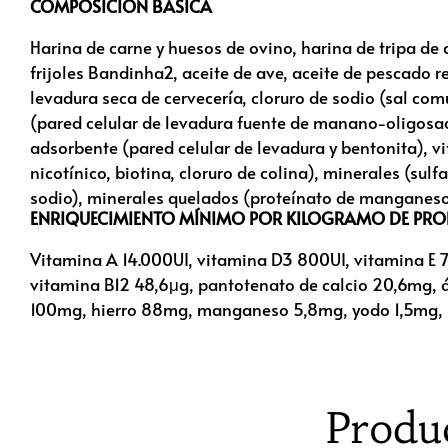
COMPOSICIÓN BÁSICA
Harina de carne y huesos de ovino, harina de tripa de 
frijoles Bandinha2, aceite de ave, aceite de pescado r
levadura seca de cervecería, cloruro de sodio (sal com
(pared celular de levadura fuente de manano-oligosacá
adsorbente (pared celular de levadura y bentonita), vit
nicotínico, biotina, cloruro de colina), minerales (sulf
sodio), minerales quelados (proteínato de manganeso, 
ENRIQUECIMIENTO MÍNIMO POR KILOGRAMO DE PR
Vitamina A 14.000UI, vitamina D3 800UI, vitamina E 7
vitamina B12 48,6μg, pantotenato de calcio 20,6mg, á
100mg, hierro 88mg, manganeso 5,8mg, yodo 1,5mg, s
Produ