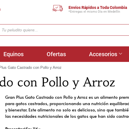
Envíos Rápidos a Toda Colombia
s
*Entregas el mismo Día en Medellín
Equinos
Ofertas
Accesorios
Plus Gato Castrado con Pollo y Arroz
do con Pollo y Arroz
Gran Plus Gato Castrado con Pollo y Arroz es un alimento pr
para gatos castrados, proporcionando una nutrición equilibra
y bienestar. Este alimento no solo es delicioso, sino que tambi
las necesidades nutricionales de los gatos que han sido castra
Presentación:
3Kg