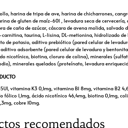
o, harina de tripa de ave, harina de chicharrones, cangr
harina de gluten de maíz-601 , levadura seca de cervecería,
bra de caña de azúcar, cáscara de avena molida, salvado de
-carnitina, taurina, L-lisina, DL-metionina, hidrolizado de
to de potasio, aditivo prebiótico (pared celular de levad
, aditivo adsorbente (pared celular de levadura y bentonita
do nicotínico, biotina, cloruro de colina), minerales (sulfat
odio), minerales quelados (proteínato, levadura enriquecid
ODUCTO
55UI, vitamina K3 0,1mg, vitamina B1 8mg, vitamina B2 4
 fólico 1,1mg, ácido nicotínico 46,4mg, biotina 0,1mg, co
,3mg, cobre 10mg.
ctos recomendados