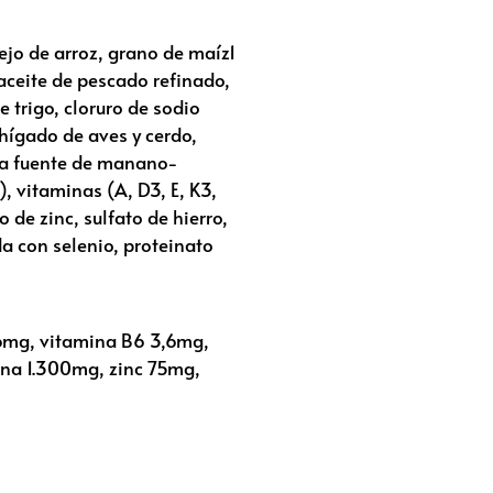
ejo de arroz, grano de maíz1
 aceite de pescado refinado,
 trigo, cloruro de sodio
 hígado de aves y cerdo,
ura fuente de manano-
), vitaminas (A, D3, E, K3,
o de zinc, sulfato de hierro,
a con selenio, proteinato
,6mg, vitamina B6 3,6mg,
lina 1.300mg, zinc 75mg,