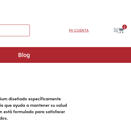
0
$
0
MI CUENTA
Blog
emium diseñado específicamente
da que ayuda a mantener su salud
én está formulado para satisfacer
dos.