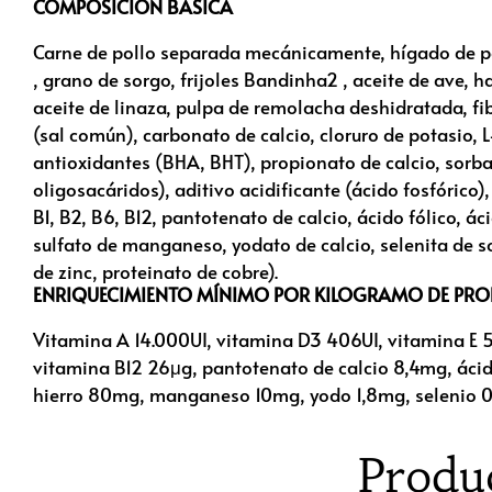
COMPOSICIÓN BÁSICA
Carne de pollo separada mecánicamente, hígado de poll
, grano de sorgo, frijoles Bandinha2 , aceite de ave, 
aceite de linaza, pulpa de remolacha deshidratada, fi
(sal común), carbonato de calcio, cloruro de potasio, L
antioxidantes (BHA, BHT), propionato de calcio, sorba
oligosacáridos), aditivo acidificante (ácido fosfórico)
B1, B2, B6, B12, pantotenato de calcio, ácido fólico, áci
sulfato de manganeso, yodato de calcio, selenita de s
de zinc, proteinato de cobre).
ENRIQUECIMIENTO MÍNIMO POR KILOGRAMO DE PR
Vitamina A 14.000UI, vitamina D3 406UI, vitamina E 
vitamina B12 26μg, pantotenato de calcio 8,4mg, ácido
hierro 80mg, manganeso 10mg, yodo 1,8mg, selenio 0
Produ