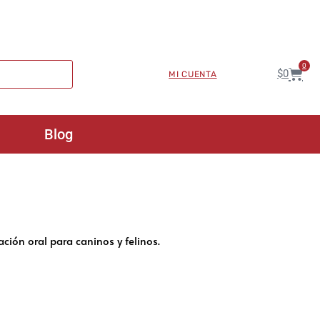
0
$
0
MI CUENTA
Blog
ción oral para caninos y felinos.