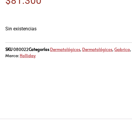
$
81.300
Sin existencias
SKU
080022
Categorías
Dermatológicos
,
Dermatológicos
,
Gabrica
,
Marca:
Holliday