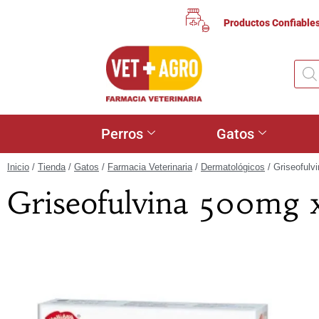
Productos Confiable
Perros
Gatos
Inicio
/
Tienda
/
Gatos
/
Farmacia Veterinaria
/
Dermatológicos
/ Griseofulv
Griseofulvina 500mg 