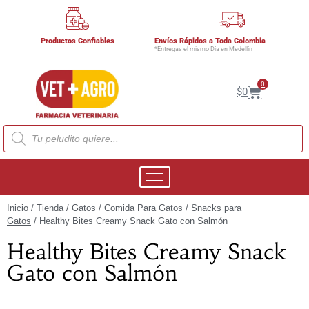
Productos Confiables
Envíos Rápidos a Toda Colombia
*Entregas el mismo Día en Medellín
0
$
0
Inicio
/
Tienda
/
Gatos
/
Comida Para Gatos
/
Snacks para
Gatos
/ Healthy Bites Creamy Snack Gato con Salmón
Healthy Bites Creamy Snack
Gato con Salmón