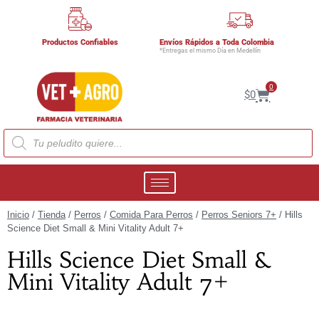
Productos Confiables
Envíos Rápidos a Toda Colombia
*Entregas el mismo Día en Medellín
0
$
0
Inicio
/
Tienda
/
Perros
/
Comida Para Perros
/
Perros Seniors 7+
/ Hills
Science Diet Small & Mini Vitality Adult 7+
Hills Science Diet Small &
Mini Vitality Adult 7+