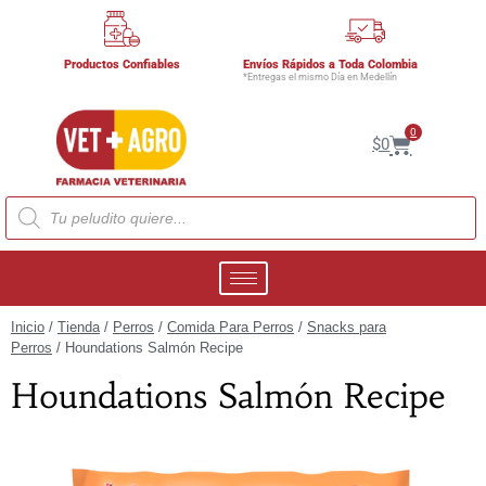
Productos Confiables
Envíos Rápidos a Toda Colombia
*Entregas el mismo Día en Medellín
0
$
0
Inicio
/
Tienda
/
Perros
/
Comida Para Perros
/
Snacks para
Perros
/ Houndations Salmón Recipe
Houndations Salmón Recipe