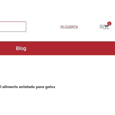
0
$
0
MI CUENTA
Blog
 el alimento enlatado para gatos