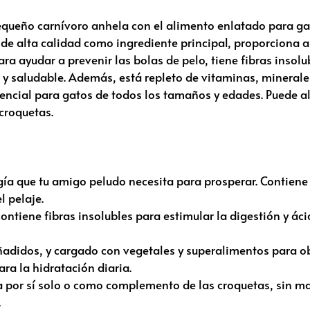
u pequeño carnívoro anhela con el alimento enlatado para 
y de alta calidad como ingrediente principal, proporciona
ara ayudar a prevenir las bolas de pelo, tiene fibras insol
 y saludable.
Además, está repleto de vitaminas, minerales
ncial para gatos de todos los tamaños y edades.
Puede a
croquetas.
rgía que tu amigo peludo necesita para prosperar. Contiene
l pelaje.
 contiene fibras insolubles para estimular la digestión y 
ñadidos, y cargado con vegetales y superalimentos para o
a la hidratación diaria.
por sí solo o como complemento de las croquetas, sin maíz
.