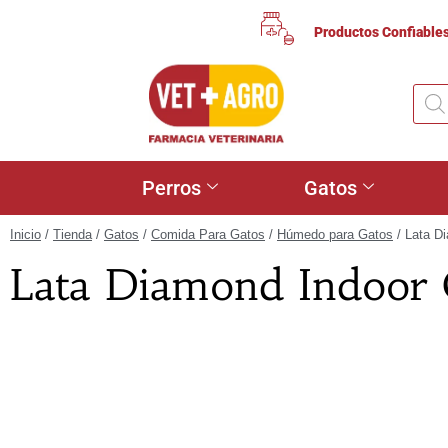
Productos Confiable
Perros
Gatos
Inicio
/
Tienda
/
Gatos
/
Comida Para Gatos
/
Húmedo para Gatos
/ Lata Di
Lata Diamond Indoor C