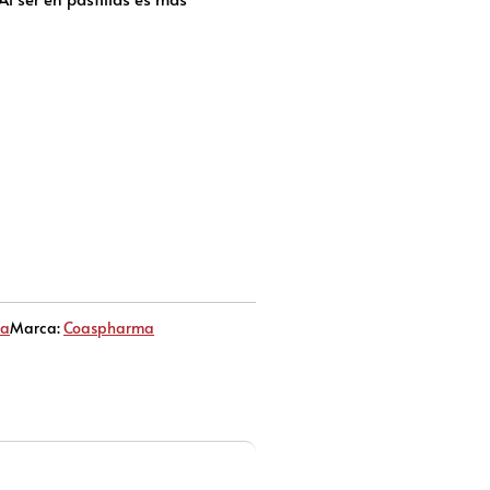
ma
Marca:
Coaspharma