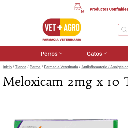
Productos Confiable
Perros
Gatos
Inicio
/
Tienda
/
Perros
/
Farmacia Veterinaria
/
Antiinflamatorio / Analgésic
Meloxicam 2mg x 10 T