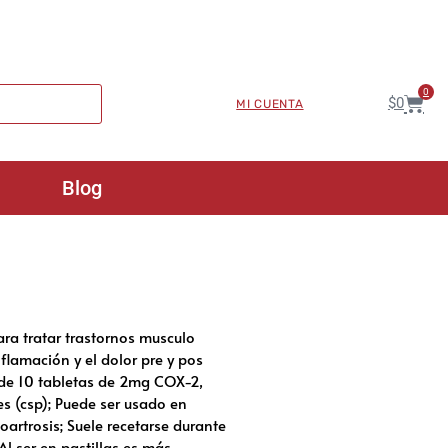
0
$
0
MI CUENTA
Blog
ara tratar trastornos musculo
flamación y el dolor pre y pos
a de 10 tabletas de 2mg COX-2,
es (csp); Puede ser usado en
eoartrosis; Suele recetarse durante
Al ser en pastillas es más