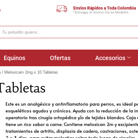
Envíos Rápidos a Toda Colombia
s
*Entregas el mismo Día en Medellín
Equinos
Ofertas
Accesorios
o
/ Meloxicam 2mg x 10 Tabletas
abletas
Este es un analgésico y antinflamatorio para perros, es ideal p
esqueléticos agudos y crónicos. Ayuda con la reducción de la in
operatorio tras cirugía ortopédica y/o de tejidos blandos. Caj
tiene un rico sabor a carne. Contiene meloxican 2m y excipient
tratamientos de artritis, displasia de cadera, castraciones, ost
2 o 3 días, para evitar molestias sobre todo luego de cirugías. 