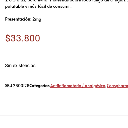
palatable y más fácil de consumir.
Presentación:
2mg
$
33.800
Sin existencias
SKU
2800128
Categorías
Antiinflamatorio / Analgésico
,
Coasphar