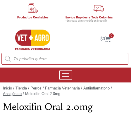
Productos Confiables
Envíos Rápidos a Toda Colombia
*Entregas el mismo Día en Medellín
0
$
0
Inicio
/
Tienda
/
Perros
/
Farmacia Veterinaria
/
Antiinflamatorio /
Analgésico
/ Meloxifin Oral 2.0mg
Meloxifin Oral 2.0mg