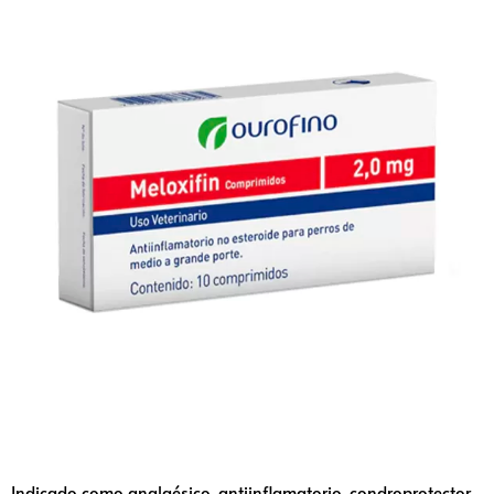
Indicado como analgésico, antiinflamatorio, condroprotector