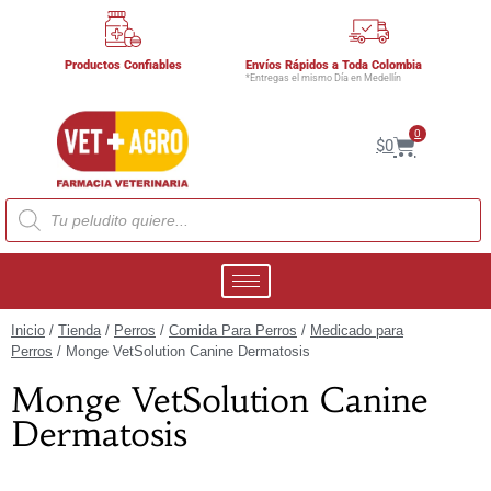
Productos Confiables
Envíos Rápidos a Toda Colombia
*Entregas el mismo Día en Medellín
0
$
0
Inicio
/
Tienda
/
Perros
/
Comida Para Perros
/
Medicado para
Perros
/ Monge VetSolution Canine Dermatosis
Monge VetSolution Canine
Dermatosis