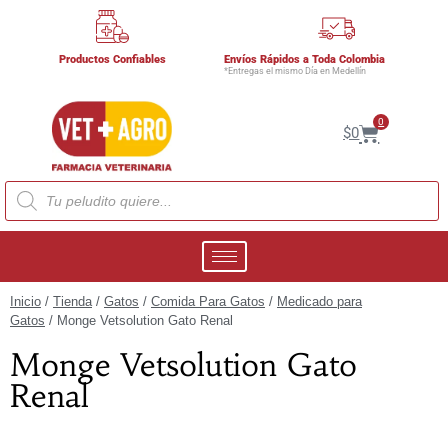
Productos Confiables
Envíos Rápidos a Toda Colombia
*Entregas el mismo Día en Medellín
0
$
0
Inicio
/
Tienda
/
Gatos
/
Comida Para Gatos
/
Medicado para
Gatos
/ Monge Vetsolution Gato Renal
Monge Vetsolution Gato
Renal