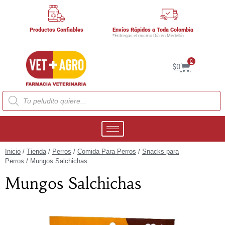
Productos Confiables
Envíos Rápidos a Toda Colombia
*Entregas el mismo Día en Medellín
0
$
0
Inicio
/
Tienda
/
Perros
/
Comida Para Perros
/
Snacks para
Perros
/ Mungos Salchichas
Mungos Salchichas