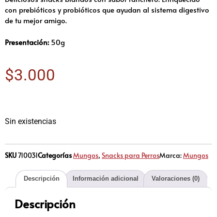
con prebióticos y probióticos que ayudan al sistema digestivo
de tu mejor amigo.
Presentación:
50g
$
3.000
Sin existencias
SKU
710031
Categorías
Mungos
,
Snacks para Perros
Marca:
Mungos
Descripción
Información adicional
Valoraciones (0)
Descripción