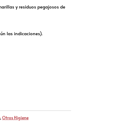
marillas y residuos pegajosos de
ún las indicaciones).
,
Otros Higiene