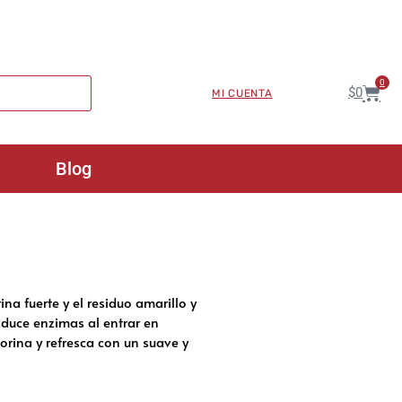
0
$
0
MI CUENTA
Blog
ina fuerte y el residuo amarillo y
duce enzimas al entrar en
orina y refresca con un suave y