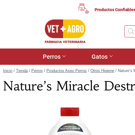
Productos Confiable
Perros
Gatos
Inicio
/
Tienda
/
Perros
/
Productos Aseo Perros
/
Otros Higiene
/ Nature’s 
Nature’s Miracle Dest