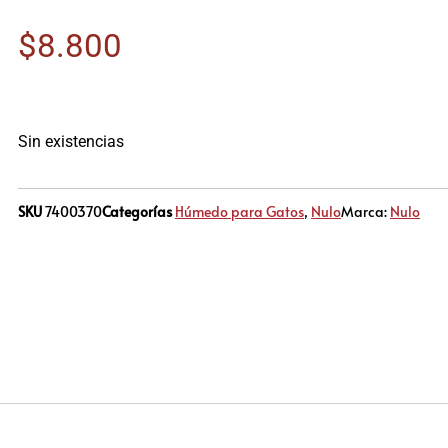
$
8.800
Sin existencias
SKU
7400370
Categorías
Húmedo para Gatos
,
Nulo
Marca:
Nulo