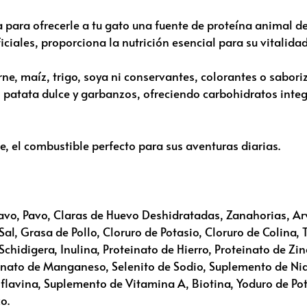
 para ofrecerle a tu gato una fuente de proteína animal d
iciales, proporciona la nutrición esencial para su vitalidad
, maíz, trigo, soya ni conservantes, colorantes o saboriza
 patata dulce y garbanzos, ofreciendo carbohidratos integ
e, el combustible perfecto para sus aventuras diarias.
avo, Pavo, Claras de Huevo Deshidratadas, Zanahorias, Ar
al, Grasa de Pollo, Cloruro de Potasio, Cloruro de Colina,
chidigera, Inulina, Proteinato de Hierro, Proteinato de Zi
einato de Manganeso, Selenito de Sodio, Suplemento de Ni
oflavina, Suplemento de Vitamina A, Biotina, Yoduro de Po
o.