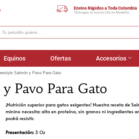
Envíos Rápidos a Toda Colombia
s
*Entregas el mismo Día en Medellín
Equinos
Ofertas
Accesorios
reestyle Salmón y Pavo Para Gato
 y Pavo Para Gato
¡Nutrición superior para gatos exigentes! Nuestra receta de Sa
minino necesita: alta en proteína, sin granos ni ingredientes ar
podrá resistir.
Presentación:
3 Oz