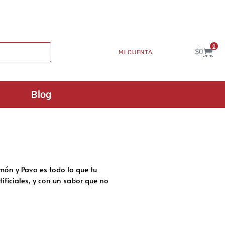
0
$
0
MI CUENTA
Blog
lmón y Pavo es todo lo que tu
tificiales, y con un sabor que no