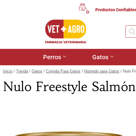
Productos Confiable
Perros
Gatos
Inicio
/
Tienda
/
Gatos
/
Comida Para Gatos
/
Húmedo para Gatos
/ Nulo F
Nulo Freestyle Salmón