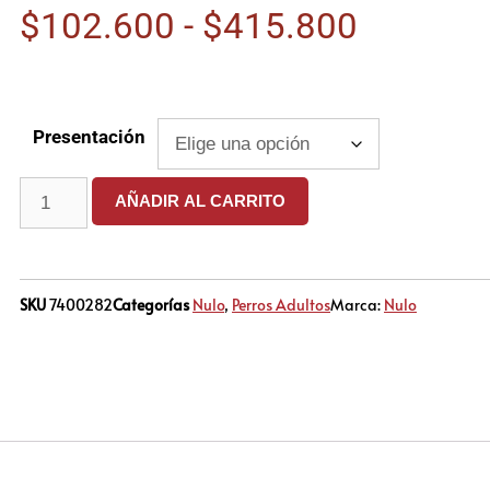
$
102.600
-
$
415.800
Presentación
AÑADIR AL CARRITO
SKU
7400282
Categorías
Nulo
,
Perros Adultos
Marca:
Nulo