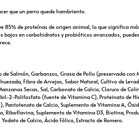
acer que un perro quede hambriento.
uye 85% de proteínas de origen animal, lo que significa m
s bajos en carbohidratos y probióticos avanzados, puedes 
rece.
 de Salmón, Garbanzos, Grasa de Pollo (preservada con M
shuesada, Fibra de Arvejas, Sabor Natural, Cultivo de Levad
nzanas Secas, Sal, Carbonato de Calcio, Cloruro de Colina
il-2-Polifosfato (fuente de Vitamina C), Proteinato de Hie
1), Pantotenato de Calcio, Suplemento de Vitamina A, Óx
io, Riboflavina, Suplemento de Vitamina D3, Biotina, Prod
Yodato de Calcio, Ácido Fólico, Extracto de Romero.