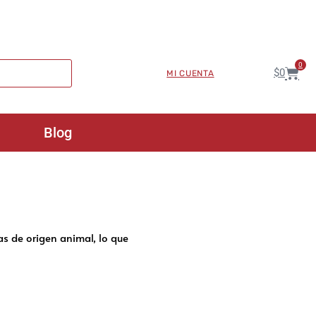
0
$
0
MI CUENTA
Blog
as de origen animal, lo que