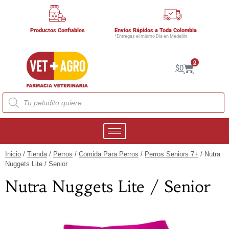
Productos Confiables
Envíos Rápidos a Toda Colombia
*Entregas el mismo Día en Medellín
0
$
0
Inicio
/
Tienda
/
Perros
/
Comida Para Perros
/
Perros Seniors 7+
/ Nutra
Nuggets Lite / Senior
Nutra Nuggets Lite / Senior