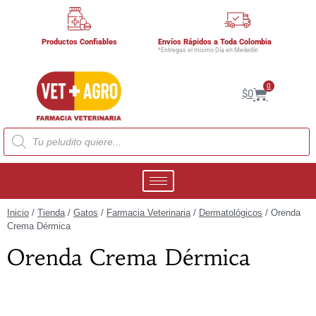
Productos Confiables
Envíos Rápidos a Toda Colombia
*Entregas el mismo Día en Medellín
0
$
0
Inicio
/
Tienda
/
Gatos
/
Farmacia Veterinaria
/
Dermatológicos
/ Orenda
Crema Dérmica
Orenda Crema Dérmica