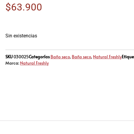
$
63.900
Sin existencias
SKU
030025
Categorías
Baño seco
,
Baño seco
,
Natural Freshly
Etique
Marca:
Natural Freshly