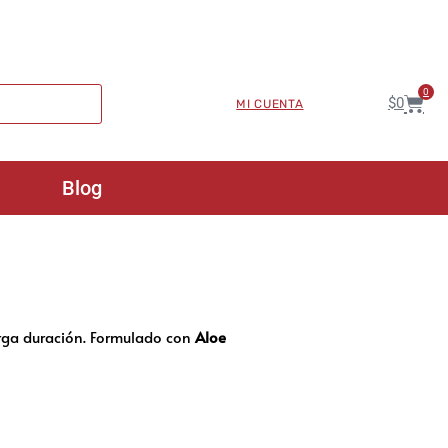
0
$
0
MI CUENTA
Blog
rga duración. Formulado con
Aloe