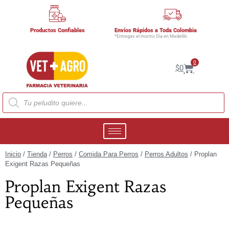
Productos Confiables
Envíos Rápidos a Toda Colombia
*Entregas el mismo Día en Medellín
0
$
0
Inicio
/
Tienda
/
Perros
/
Comida Para Perros
/
Perros Adultos
/ Proplan
Exigent Razas Pequeñas
Proplan Exigent Razas
Pequeñas