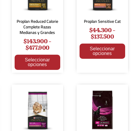
Proplan Reduced Calorie
Proplan Sensitive Cat
Complete Razas
$
44.300
-
Medianas y Grandes
$
137.500
$
143.900
-
$
477.900
Seleccionar
opciones
Seleccionar
opciones