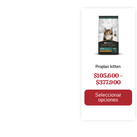
Proplan kitten
$
105.600
-
$
377.900
Seleccionar
opciones