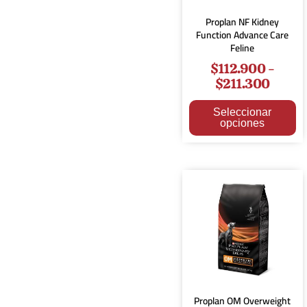
Proplan NF Kidney
Function Advance Care
Feline
$
112.900
-
$
211.300
Seleccionar
opciones
Proplan OM Overweight