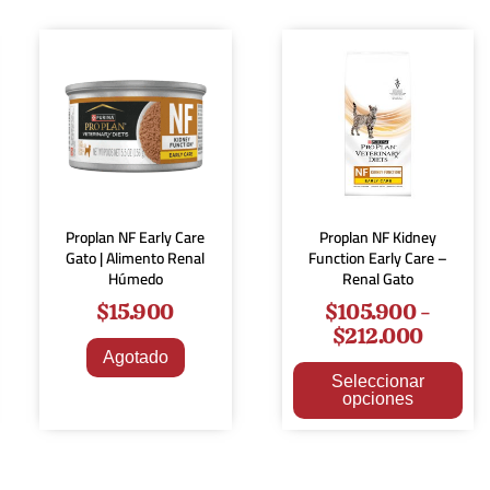
Proplan NF Early Care
Proplan NF Kidney
Gato | Alimento Renal
Function Early Care –
Húmedo
Renal Gato
$
15.900
$
105.900
-
$
212.000
Agotado
Seleccionar
opciones