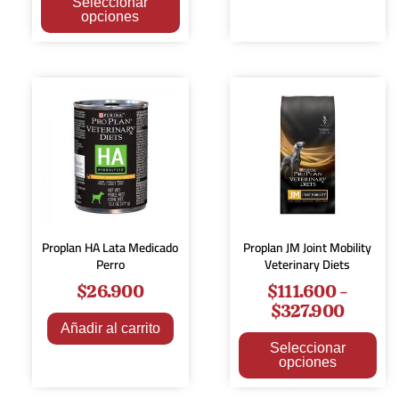
Seleccionar
opciones
Proplan HA Lata Medicado
Proplan JM Joint Mobility
Perro
Veterinary Diets
$
26.900
$
111.600
-
$
327.900
Añadir al carrito
Seleccionar
opciones