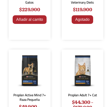
Gatos
Veterinary Diets
$
229.900
$
119.900
Añadir al carrito
Agotado
Proplan Active Mind 7+
Proplan Adult 7+ Cat
Raza Pequeña
$
44.300
-
$
49.900
-