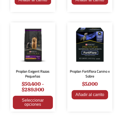
Proplan Exigent Razas
Proplan Fortiflora Canino x
Pequeñas
Sobre
$
50.400
-
$
5.000
$
289.900
Añadir al carrito
Seleccionar
opciones