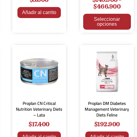
$
466.900
Añadir al carrito
Seleccionar
opciones
Proplan CN Critical
Proplan DM Diabetes
Nutrition Veterinary Diets
Management Veterinary
– Lata
Diets Feline
$
17.400
$
192.900
Añadir al carrito
Añadir al carrito