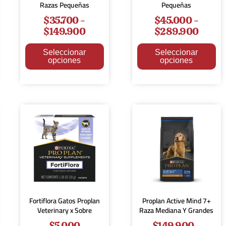
Razas Pequeñas
Pequeñas
$
35.700
-
$
45.000
-
$
149.900
$
289.900
Seleccionar
Seleccionar
opciones
opciones
Fortiflora Gatos Proplan
Proplan Active Mind 7+
Veterinary x Sobre
Raza Mediana Y Grandes
$
5.000
$
149.900
-