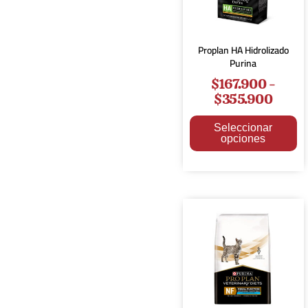
Proplan HA Hidrolizado
Purina
$
167.900
-
$
355.900
Seleccionar
opciones