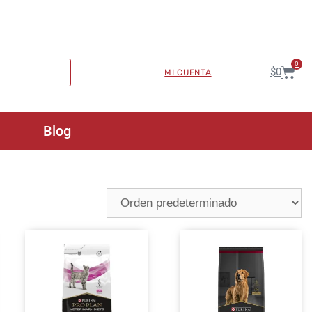
0
$
0
MI CUENTA
Blog