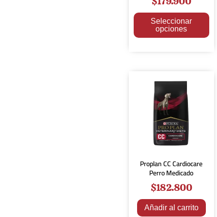
$
179.900
Seleccionar
opciones
Proplan CC Cardiocare
Perro Medicado
$
182.800
Añadir al carrito