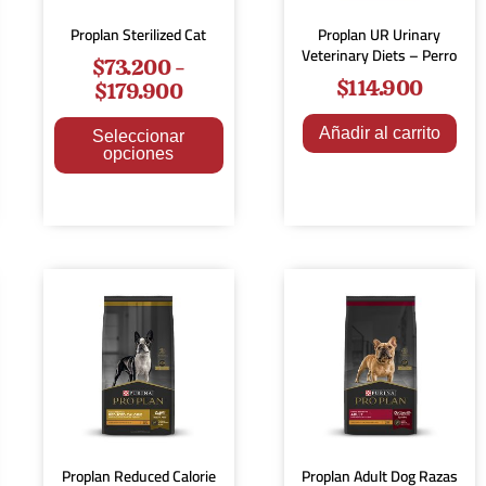
Proplan Sterilized Cat
Proplan UR Urinary
Veterinary Diets – Perro
$
73.200
-
$
114.900
$
179.900
Añadir al carrito
Seleccionar
opciones
Proplan Reduced Calorie
Proplan Adult Dog Razas