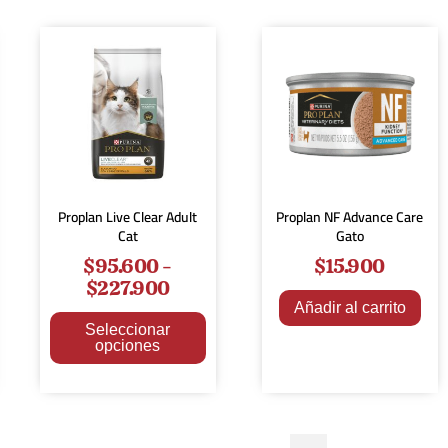
Proplan Live Clear Adult
Proplan NF Advance Care
Cat
Gato
$
95.600
-
$
15.900
$
227.900
Añadir al carrito
Seleccionar
opciones