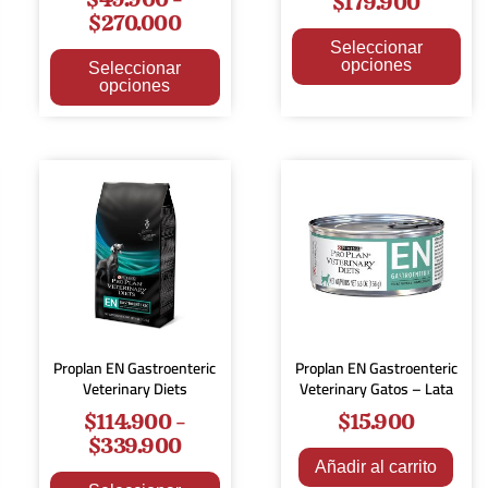
$
179.900
$
270.000
Seleccionar
opciones
Seleccionar
opciones
Proplan EN Gastroenteric
Proplan EN Gastroenteric
Veterinary Diets
Veterinary Gatos – Lata
$
114.900
-
$
15.900
$
339.900
Añadir al carrito