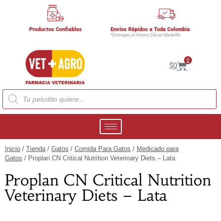
Productos Confiables
Envíos Rápidos a Toda Colombia
*Entregas el mismo Día en Medellín
0
$
0
Inicio
/
Tienda
/
Gatos
/
Comida Para Gatos
/
Medicado para
Gatos
/ Proplan CN Critical Nutrition Veterinary Diets – Lata
Proplan CN Critical Nutrition
Veterinary Diets – Lata