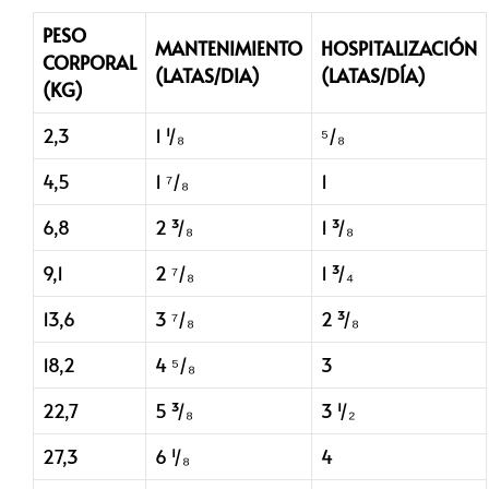
PESO
MANTENIMIENTO
HOSPITALIZACIÓN
CORPORAL
(LATAS/DIA)
(LATAS/DÍA)
(KG)
2,3
1 ¹/₈
⁵/₈
4,5
1 ⁷/₈
1
6,8
2 ³/₈
1 ³/₈
9,1
2 ⁷/₈
1 ³/₄
13,6
3 ⁷/₈
2 ³/₈
18,2
4 ⁵/₈
3
22,7
5 ³/₈
3 ¹/₂
27,3
6 ¹/₈
4