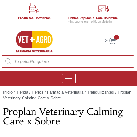
Productos Confiables
Envíos Rápidos a Toda Colombia
*Entregas el mismo Día en Medellín
0
$
0
Inicio
/
Tienda
/
Perros
/
Farmacia Veterinaria
/
Tranquilizantes
/ Proplan
Veterinary Calming Care x Sobre
Proplan Veterinary Calming
Care x Sobre