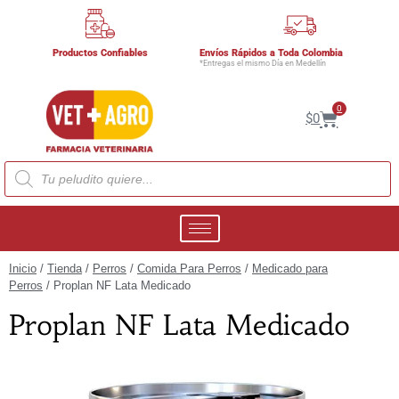
Productos Confiables
Envíos Rápidos a Toda Colombia
*Entregas el mismo Día en Medellín
0
$
0
Inicio
/
Tienda
/
Perros
/
Comida Para Perros
/
Medicado para
Perros
/ Proplan NF Lata Medicado
Proplan NF Lata Medicado