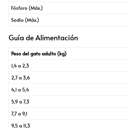
Fósforo (Máx.)
Sodio (Máx.)
Guía de Alimentación
Peso del gato adulto (kg)
1,4 a 2,3
2,7 a 3,6
4,1 a 5,4
5,9 a 7,3
7,7 a 9,1
9,5 a 11,3