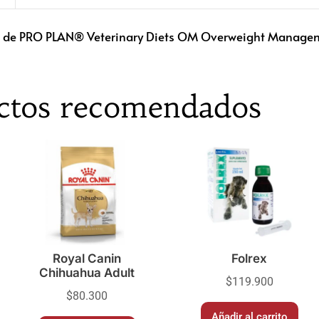
g de PRO PLAN® Veterinary Diets OM Overweight Manageme
ctos recomendados
Royal Canin
Folrex
Chihuahua Adult
$
119.900
$
80.300
Añadir al carrito