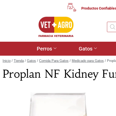
Productos Confiable
Perros
Gatos
Inicio
/
Tienda
/
Gatos
/
Comida Para Gatos
/
Medicado para Gatos
/ Propl
Proplan NF Kidney Fu