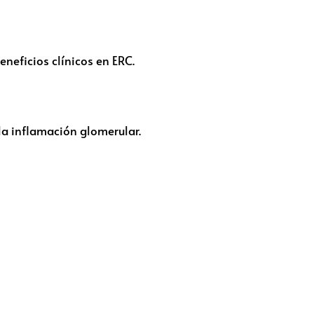
neficios clínicos en ERC.
la inflamación glomerular.