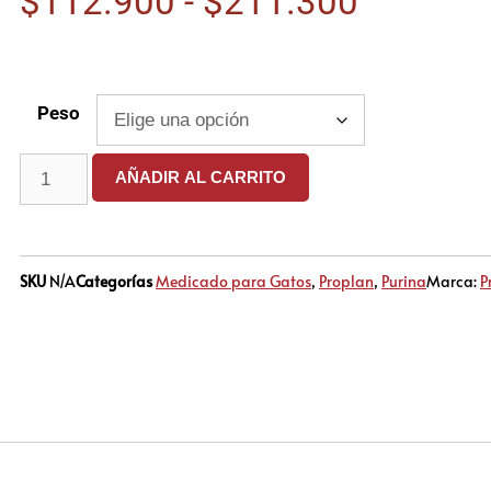
$
112.900
-
$
211.300
Peso
AÑADIR AL CARRITO
SKU
N/A
Categorías
Medicado para Gatos
,
Proplan
,
Purina
Marca:
P