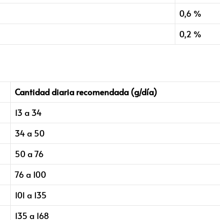
0,6 %
0,2 %
Cantidad diaria recomendada (g/día)
13 a 34
34 a 50
50 a 76
76 a 100
101 a 135
135 a 168