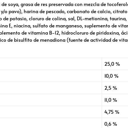
 de soya, grasa de res preservada con mezcla de tocoferol
y/o pavo), harina de pescado, carbonato de calcio, citrato 
 de potasio, cloruro de colina, sal, DL-metionina, taurina, 
mina E, niacina, sulfato de manganeso, suplemento de vit
uplemento de vitamina B-12, hidrocloruro de piridoxina, ác
ico de bisulfito de menadiona (fuente de actividad de vita
25,0 %
10,0 %
2,5 %
11,0 %
4,75 %
0,6 %