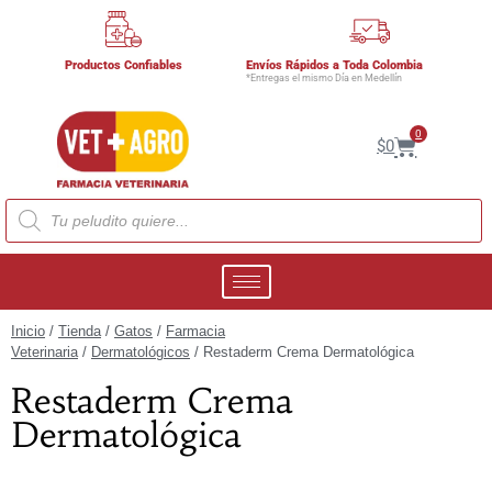
Productos Confiables
Envíos Rápidos a Toda Colombia
*Entregas el mismo Día en Medellín
0
$
0
Inicio
/
Tienda
/
Gatos
/
Farmacia
Veterinaria
/
Dermatológicos
/ Restaderm Crema Dermatológica
Restaderm Crema
Dermatológica