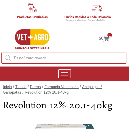
Productos Confiables
Envíos Rápidos a Toda Colombia
*Entregas el mismo Día en Medellín
0
$
0
Inicio
/
Tienda
/
Perros
/
Farmacia Veterinaria
/
Antipulgas /
Garrapatas
/ Revolution 12% 20.1-40kg
Revolution 12% 20.1-40kg