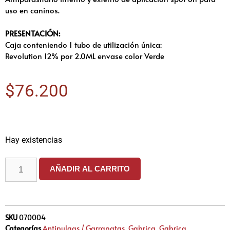
uso en caninos.
PRESENTACIÓN:
Caja conteniendo 1 tubo de utilización única:
Revolution 12% por 2.0ML envase color Verde
$
76.200
Hay existencias
AÑADIR AL CARRITO
SKU
070004
Categorías
Antipulgas / Garrapatas
,
Gabrica
,
Gabrica