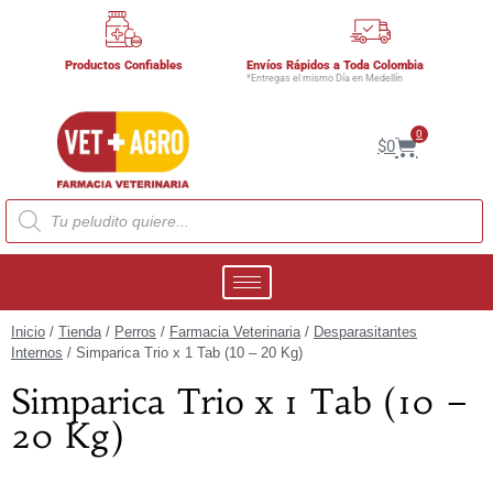
Productos Confiables
Envíos Rápidos a Toda Colombia
*Entregas el mismo Día en Medellín
0
$
0
Inicio
/
Tienda
/
Perros
/
Farmacia Veterinaria
/
Desparasitantes
Internos
/ Simparica Trio x 1 Tab (10 – 20 Kg)
Simparica Trio x 1 Tab (10 –
20 Kg)