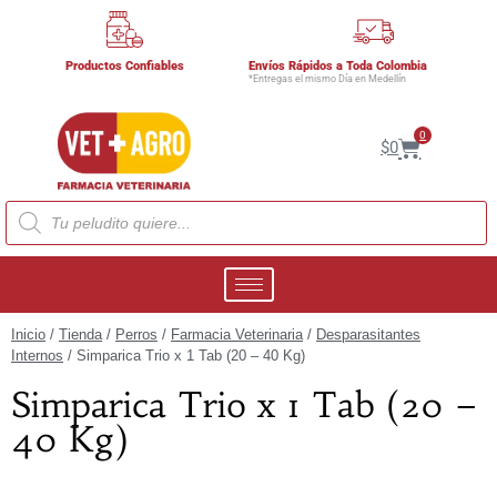
Productos Confiables
Envíos Rápidos a Toda Colombia
*Entregas el mismo Día en Medellín
0
$
0
Inicio
/
Tienda
/
Perros
/
Farmacia Veterinaria
/
Desparasitantes
Internos
/ Simparica Trio x 1 Tab (20 – 40 Kg)
Simparica Trio x 1 Tab (20 –
40 Kg)