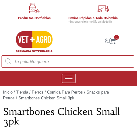
Productos Confiables
Envíos Rápidos a Toda Colombia
*Entregas el mismo Día en Medellín
0
$
0
Inicio
/
Tienda
/
Perros
/
Comida Para Perros
/
Snacks para
Perros
/ Smartbones Chicken Small 3pk
Smartbones Chicken Small
3pk