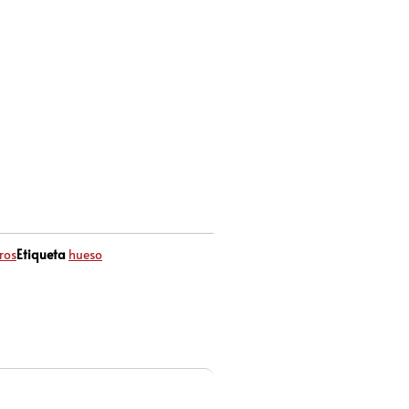
ros
Etiqueta
hueso