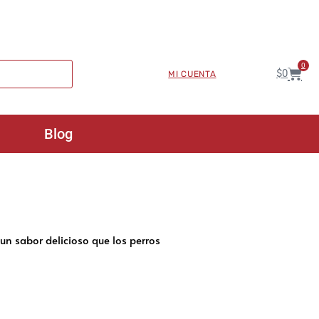
0
$
0
MI CUENTA
Blog
un sabor delicioso que los perros