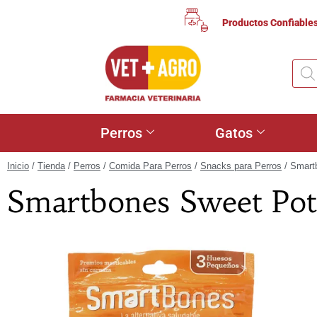
Productos Confiable
Perros
Gatos
Inicio
/
Tienda
/
Perros
/
Comida Para Perros
/
Snacks para Perros
/ Smart
Smartbones Sweet Pot