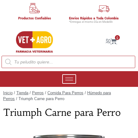
Productos Confiables
Envíos Rápidos a Toda Colombia
*Entregas el mismo Día en Medellín
0
$
0
Inicio
/
Tienda
/
Perros
/
Comida Para Perros
/
Húmedo para
Perros
/ Triumph Carne para Perro
Triumph Carne para Perro