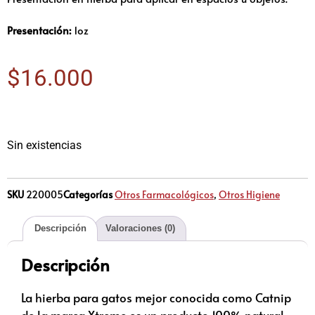
Presentación:
1oz
$
16.000
Sin existencias
SKU
220005
Categorías
Otros Farmacológicos
,
Otros Higiene
Descripción
Valoraciones (0)
Descripción
La hierba para gatos mejor conocida como Catnip
de la marca Xtreme es un producto 100% natural