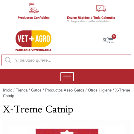
Productos Confiables
Envíos Rápidos a Toda Colombia
*Entregas el mismo Día en Medellín
0
$
0
Inicio
/
Tienda
/
Gatos
/
Productos Aseo Gatos
/
Otros Higiene
/ X-Treme
Catnip
X-Treme Catnip