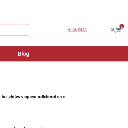
0
$
0
MI CUENTA
Blog
 los viajes y apoyo adicional en el
s por tu gato con orina o