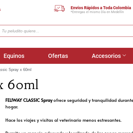
Envíos Rápidos a Toda Colombia
s
*Entregas el mismo Día en Medellín
Equinos
Ofertas
Accesorios
assic Spray x 60ml
 x 60ml
FELIWAY CLASSIC Spray
ofrece seguridad y tranquilidad durante
hogar.
Hace los viajes y visitas al veterinario menos estresantes.
Permite un manejo adecuado y localizado de las zonas marcada