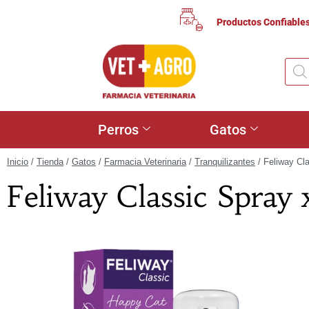
Productos Confiable
Perros
Gatos
Inicio
/
Tienda
/
Gatos
/
Farmacia Veterinaria
/
Tranquilizantes
/ Feliway Cl
Feliway Classic Spray